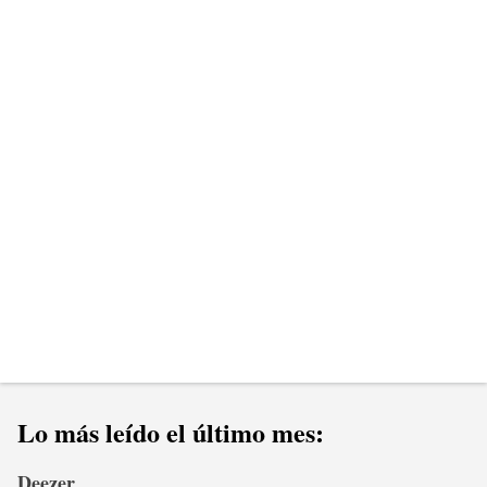
n
t
a
r
i
o
s
Lo más leído el último mes:
Deezer