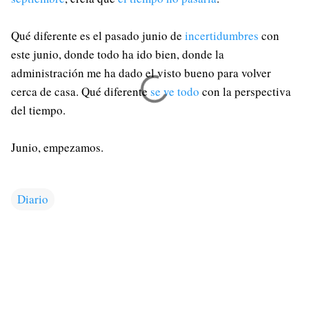
Qué diferente es el pasado junio de
incertidumbres
con
este junio, donde todo ha ido bien, donde la
administración me ha dado el visto bueno para volver
cerca de casa. Qué diferente
se ve todo
con la perspectiva
del tiempo.
Junio, empezamos.
Diario
C
o
m
e