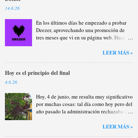
14.6.26
En los últimos días he empezado a probar
Deezer, aprovechando una promoción de
tres meses que vi en su página web. Hace
casi un año que me di de baja de Spotify
Premium a través del plan familiar que yo
LEER MÁS »
me encargaba de administrar (y de
recaudar) porque estaba cansado de la
Hoy es el principio del final
plataforma verde, sobre todo del tema
pódcast: por lo general, no me interesan lo
4.6.26
más mínimo porque, como saben, soy un
gran oyente de radio (que no son
Hoy, 4 de junio, me resulta muy significativo
excluyentes), por lo que la mayor parte del
por muchas cosas: tal día como hoy pero del
tiempo que escucho a alguien hablándome
año pasado la administración rechazaba de
cuando voy en el coche o salgo a darme un
manera provisional los motivos que
paseo y llevo auriculares prefiero la radio,
presenté para continuar en Córdoba este
LEER MÁS »
en directo, el morbo de la actualidad, no sé.
curso; dos semanas después lo confirmaría