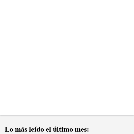
e
n
t
a
r
i
o
s
Lo más leído el último mes: