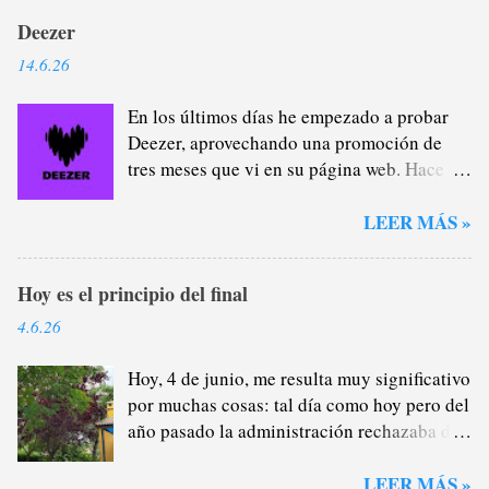
Deezer
14.6.26
En los últimos días he empezado a probar
Deezer, aprovechando una promoción de
tres meses que vi en su página web. Hace
casi un año que me di de baja de Spotify
Premium a través del plan familiar que yo
LEER MÁS »
me encargaba de administrar (y de
recaudar) porque estaba cansado de la
Hoy es el principio del final
plataforma verde, sobre todo del tema
pódcast: por lo general, no me interesan lo
4.6.26
más mínimo porque, como saben, soy un
gran oyente de radio (que no son
Hoy, 4 de junio, me resulta muy significativo
excluyentes), por lo que la mayor parte del
por muchas cosas: tal día como hoy pero del
tiempo que escucho a alguien hablándome
año pasado la administración rechazaba de
cuando voy en el coche o salgo a darme un
manera provisional los motivos que
paseo y llevo auriculares prefiero la radio,
presenté para continuar en Córdoba este
LEER MÁS »