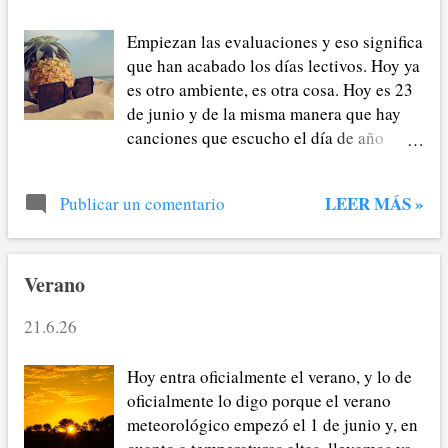
Empiezan las evaluaciones y eso significa
que han acabado los días lectivos. Hoy ya
es otro ambiente, es otra cosa. Hoy es 23
de junio y de la misma manera que hay
canciones que escucho el día de año
nuevo, hoy no podía faltar la que desde
hace unos años da pie de facto a mi
LEER MÁS »
Publicar un comentario
verano.
Verano
21.6.26
Hoy entra oficialmente el verano, y lo de
oficialmente lo digo porque el verano
meteorológico empezó el 1 de junio y, en