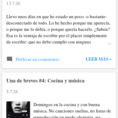
n
13.7.26
t
Llevo unos días en que he estado un poco -o bastante-
desconectado de todo. Lo he hecho porque me apetecía,
r
o porque me lo debía, o porque quería hacerlo. ¿Saben?
a
Esa es la ventaja de escribir por el placer simplemente
de escribir: que no debo cumplir con ninguna
d
publicación, con ningún editor, con absolutamente
a
nadie más que con mis ganas de tocar las teclas y
LEER MÁS »
Publicar un comentario
publicar algo. Estos días han sido muchas las ideas que
s
me han rondado la cabeza mientras leía, veía la tele,
daba un paseo o hacía la comida. "Esta idea es buena
para mi cuaderno", decía para mis acentos, a veces a
Una de breves #4: Cocina y música
punto de ponerme a teclear para después olvidarlo en
5.7.26
ese cajón de sastre que son los borradores, pero la
mayoría sin ganas realmente de escribir nada. Como
Domingos en la cocina y con buena
saben, he pasado un curso algo complicado por la
música. No canciones sueltas, no listas de
distancia que he recorrido cada día entre casa y el
reproducción en modo aleatorio, no;
trabajo. Creo que eso me ha dejado tan agotado que