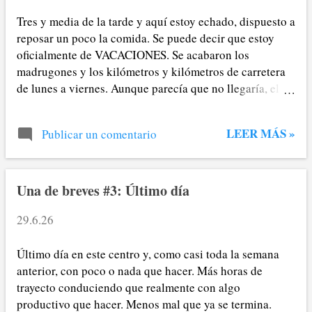
de libros, series y películas para el
Tres y media de la tarde y aquí estoy echado, dispuesto a
verano. «Tienes que ver esta», «esta es
reposar un poco la comida. Se puede decir que estoy
buenísima», «mírate tal»... «¿Dónde está
oficialmente de VACACIONES. Se acabaron los
esa?» era automáticamente la siguiente
madrugones y los kilómetros y kilómetros de carretera
pregunta, en referencia a en qué
de lunes a viernes. Aunque parecía que no llegaría, el
plataforma VOD había que buscar tal
día ha llegado.
cosa. Todos los que allí parloteábamos
estaban suscritos al menos a dos
LEER MÁS »
Publicar un comentario
plataformas, todos menos yo, claro, que
ya dejé anotado por aquí también que me
harté de pagar mil suscripciones y hubo
Una de breves #3: Último día
un punto de no retorno el otoño pasado
en que me di de baja de todo y lo come...
29.6.26
Último día en este centro y, como casi toda la semana
anterior, con poco o nada que hacer. Más horas de
trayecto conduciendo que realmente con algo
productivo que hacer. Menos mal que ya se termina.