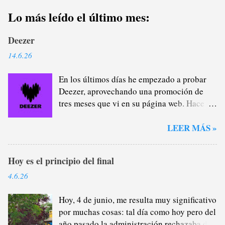
Lo más leído el último mes:
Deezer
14.6.26
En los últimos días he empezado a probar
Deezer, aprovechando una promoción de
tres meses que vi en su página web. Hace
casi un año que me di de baja de Spotify
Premium a través del plan familiar que yo
LEER MÁS »
me encargaba de administrar (y de
recaudar) porque estaba cansado de la
Hoy es el principio del final
plataforma verde, sobre todo del tema
pódcast: por lo general, no me interesan lo
4.6.26
más mínimo porque, como saben, soy un
gran oyente de radio (que no son
Hoy, 4 de junio, me resulta muy significativo
excluyentes), por lo que la mayor parte del
por muchas cosas: tal día como hoy pero del
tiempo que escucho a alguien hablándome
año pasado la administración rechazaba de