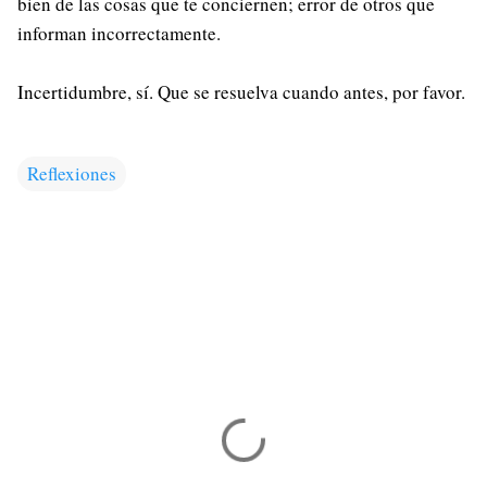
bien de las cosas que te conciernen; error de otros que
informan incorrectamente.
Incertidumbre, sí. Que se resuelva cuando antes, por favor.
Reflexiones
C
o
m
e
n
t
a
r
i