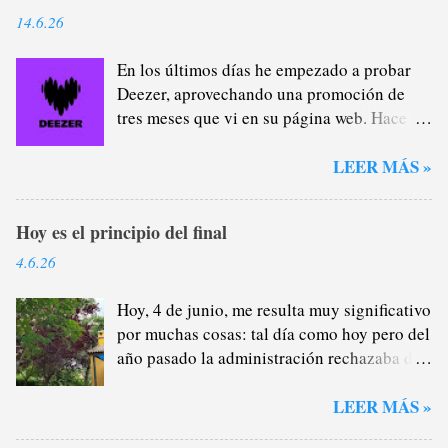
14.6.26
En los últimos días he empezado a probar
Deezer, aprovechando una promoción de
tres meses que vi en su página web. Hace
casi un año que me di de baja de Spotify
Premium a través del plan familiar que yo
LEER MÁS »
me encargaba de administrar (y de
recaudar) porque estaba cansado de la
Hoy es el principio del final
plataforma verde, sobre todo del tema
pódcast: por lo general, no me interesan lo
4.6.26
más mínimo porque, como saben, soy un
gran oyente de radio (que no son
Hoy, 4 de junio, me resulta muy significativo
excluyentes), por lo que la mayor parte del
por muchas cosas: tal día como hoy pero del
tiempo que escucho a alguien hablándome
año pasado la administración rechazaba de
cuando voy en el coche o salgo a darme un
manera provisional los motivos que
paseo y llevo auriculares prefiero la radio,
presenté para continuar en Córdoba este
LEER MÁS »
en directo, el morbo de la actualidad, no sé.
curso; dos semanas después lo confirmaría