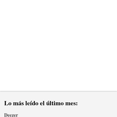
t
a
r
i
o
s
Lo más leído el último mes:
Deezer