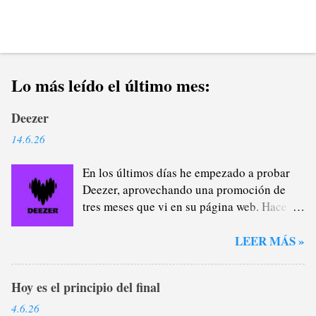
Lo más leído el último mes:
Deezer
14.6.26
En los últimos días he empezado a probar
Deezer, aprovechando una promoción de
tres meses que vi en su página web. Hace
casi un año que me di de baja de Spotify
Premium a través del plan familiar que yo
LEER MÁS »
me encargaba de administrar (y de
recaudar) porque estaba cansado de la
Hoy es el principio del final
plataforma verde, sobre todo del tema
pódcast: por lo general, no me interesan lo
4.6.26