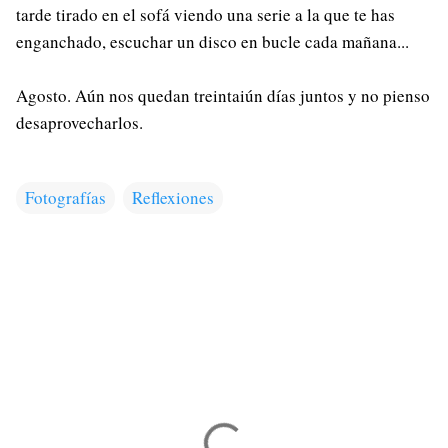
tarde tirado en el sofá viendo una serie a la que te has
enganchado, escuchar un disco en bucle cada mañana...
Agosto. Aún nos quedan treintaiún días juntos y no pienso
desaprovecharlos.
Fotografías
Reflexiones
C
o
m
e
n
t
a
r