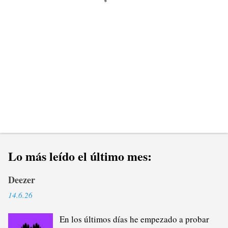
i
o
s
Lo más leído el último mes:
Deezer
14.6.26
En los últimos días he empezado a probar