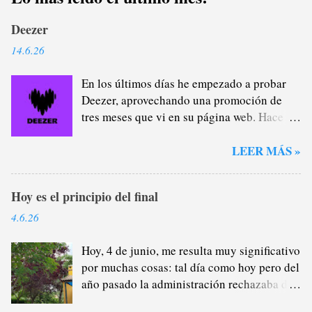
Deezer
14.6.26
En los últimos días he empezado a probar
Deezer, aprovechando una promoción de
tres meses que vi en su página web. Hace
casi un año que me di de baja de Spotify
Premium a través del plan familiar que yo
LEER MÁS »
me encargaba de administrar (y de
recaudar) porque estaba cansado de la
Hoy es el principio del final
plataforma verde, sobre todo del tema
pódcast: por lo general, no me interesan lo
4.6.26
más mínimo porque, como saben, soy un
gran oyente de radio (que no son
Hoy, 4 de junio, me resulta muy significativo
excluyentes), por lo que la mayor parte del
por muchas cosas: tal día como hoy pero del
tiempo que escucho a alguien hablándome
año pasado la administración rechazaba de
cuando voy en el coche o salgo a darme un
manera provisional los motivos que