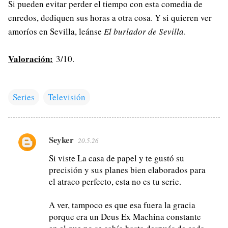
Si pueden evitar perder el tiempo con esta comedia de
enredos, dediquen sus horas a otra cosa. Y si quieren ver
amoríos en Sevilla, leánse
El burlador de Sevilla
.
Valoración:
3/10.
Series
Televisión
Seyker
20.5.26
C
o
Si viste La casa de papel y te gustó su
precisión y sus planes bien elaborados para
m
el atraco perfecto, esta no es tu serie.
e
n
A ver, tampoco es que esa fuera la gracia
t
porque era un Deus Ex Machina constante