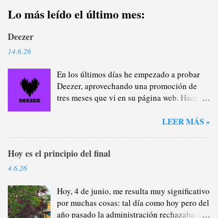
u
Lo más leído el último mes:
b
l
Deezer
i
c
14.6.26
a
En los últimos días he empezado a probar
r
Deezer, aprovechando una promoción de
u
tres meses que vi en su página web. Hace
n
casi un año que me di de baja de Spotify
c
Premium a través del plan familiar que yo
LEER MÁS »
o
me encargaba de administrar (y de
m
recaudar) porque estaba cansado de la
e
Hoy es el principio del final
plataforma verde, sobre todo del tema
n
pódcast: por lo general, no me interesan lo
4.6.26
t
más mínimo porque, como saben, soy un
a
gran oyente de radio (que no son
Hoy, 4 de junio, me resulta muy significativo
r
excluyentes), por lo que la mayor parte del
por muchas cosas: tal día como hoy pero del
i
tiempo que escucho a alguien hablándome
año pasado la administración rechazaba de