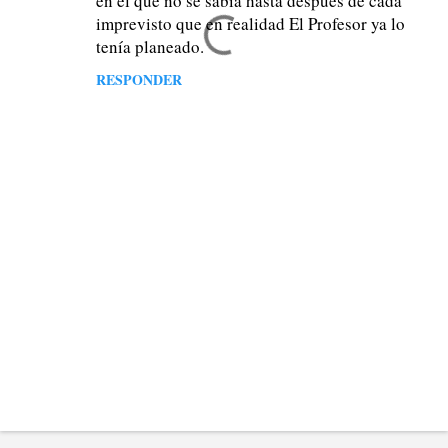
en el que no se sabía hasta después de cada
a
imprevisto que en realidad El Profesor ya lo
r
tenía planeado.
i
RESPONDER
o
s
P