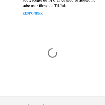
adolescente de 14 ó 15 cuando su abuelo no
t
sabe usar filtros de TikTok
a
RESPONDER
r
i
o
s
P
u