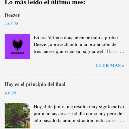
Lo más leído el último mes:
b
l
Deezer
i
c
14.6.26
a
En los últimos días he empezado a probar
r
Deezer, aprovechando una promoción de
u
tres meses que vi en su página web. Hace
n
casi un año que me di de baja de Spotify
c
Premium a través del plan familiar que yo
LEER MÁS »
o
me encargaba de administrar (y de
m
recaudar) porque estaba cansado de la
e
Hoy es el principio del final
plataforma verde, sobre todo del tema
n
pódcast: por lo general, no me interesan lo
4.6.26
t
más mínimo porque, como saben, soy un
a
gran oyente de radio (que no son
Hoy, 4 de junio, me resulta muy significativo
r
excluyentes), por lo que la mayor parte del
por muchas cosas: tal día como hoy pero del
i
tiempo que escucho a alguien hablándome
año pasado la administración rechazaba de
o
cuando voy en el coche o salgo a darme un
manera provisional los motivos que