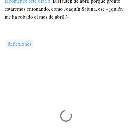
recomencé este diario
. Disfruten de abril porque pronto
estaremos entonando, como Joaquín Sabina, ese «¿quién
me ha robado el mes de abril?».
Reflexiones
C
o
m
e
n
t
a
r
i