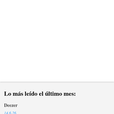
a
r
i
o
s
Lo más leído el último mes:
Deezer
14.6.26