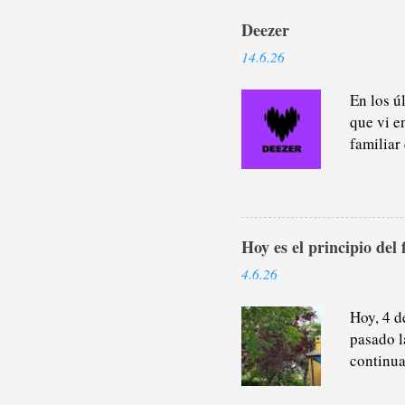
Deezer
14.6.26
En los ú
que vi e
familiar
platafor
porque, 
parte de
paseo y l
Hoy es el principio del 
últimos 
pódcasts
4.6.26
cualquie
suscripc
Hoy, 4 d
pasado l
continua
Este año
en tiemp