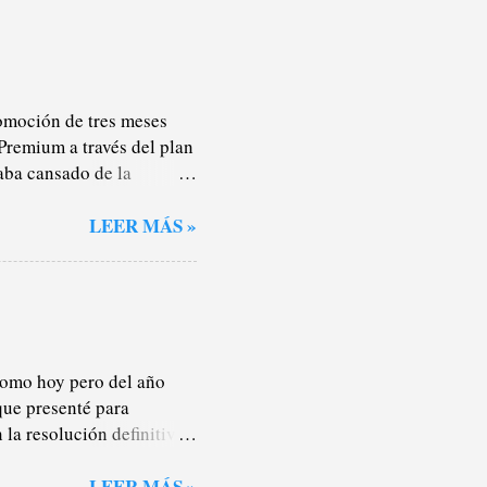
omoción de tres meses
Premium a través del plan
aba cansado de la
nteresan lo más mínimo
s), por lo que la mayor
LEER MÁS »
oche o salgo a darme un
ualidad, no sé. Pero en los
rotagonismo de los
stas de reproducción y
todos lados. Pagaba la
 como hoy pero del año
que presenté para
la resolución definitiva.
ez sí, por hacer las cosas
s cursos de la ESO el
LEER MÁS »