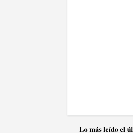
n
t
a
r
i
o
s
Lo más leído el ú