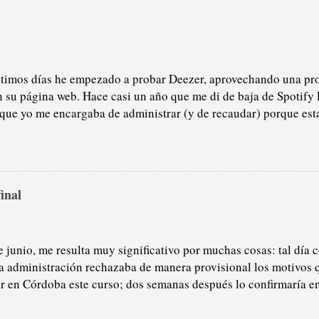
ltimos días he empezado a probar Deezer, aprovechando una pr
n su página web. Hace casi un año que me di de baja de Spotify 
 que yo me encargaba de administrar (y de recaudar) porque est
ma verde, sobre todo del tema pódcast: por lo general, no me i
como saben, soy un gran oyente de radio (que no son excluyente
l tiempo que escucho a alguien hablándome cuando voy en el c
levo auriculares prefiero la radio, en directo, el morbo de la act
final
tiempos en los que usé Spotify, e imagino que sigue igual, el p
 era demencial, llegando a ocultar mi álbumes favoritos, mis li
r novedad musical por mostrarme constantemente pódcasts por 
ión por la música; insisto en que los pódcasts e...
e junio, me resulta muy significativo por muchas cosas: tal día
a administración rechazaba de manera provisional los motivos 
r en Córdoba este curso; dos semanas después lo confirmaría en 
, la resolución provisional se publicó la semana pasada y, esta v
o y forma, es favorable. Dentro de dos jueves tengo en todos mi