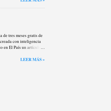
sión a no sé qué parque
ueves de clase como quien
en septiembre. Lo he
e pasa. Por otro lado,
a Oreja de Van Gogh con la
 de tres meses gratis de
 creada con inteligencia
o en El País un artículo
ales y que nadie parece
do con algún caso de
LEER MÁS »
imagen que aparece sobre
blicaciones de María
abación inédita, que la
en en su perfil más de
que ni se han molestado