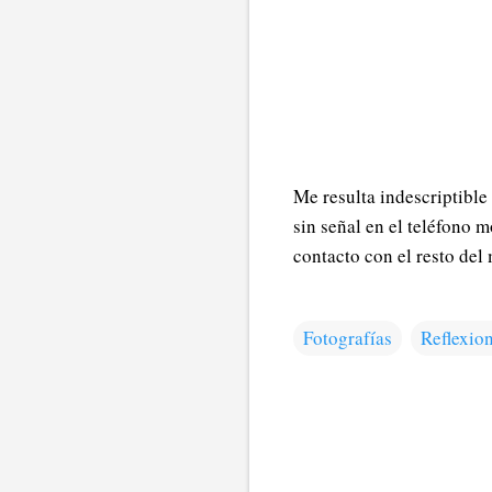
Me resulta indescriptible
sin señal en el teléfono m
contacto con el resto del
Fotografías
Reflexio
C
o
m
e