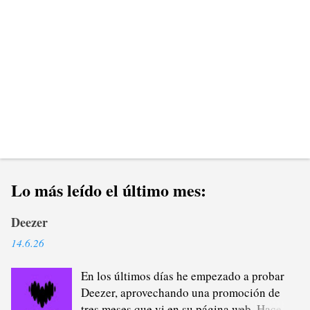
o
s
Lo más leído el último mes:
Deezer
14.6.26
En los últimos días he empezado a probar
Deezer, aprovechando una promoción de
tres meses que vi en su página web. Hace