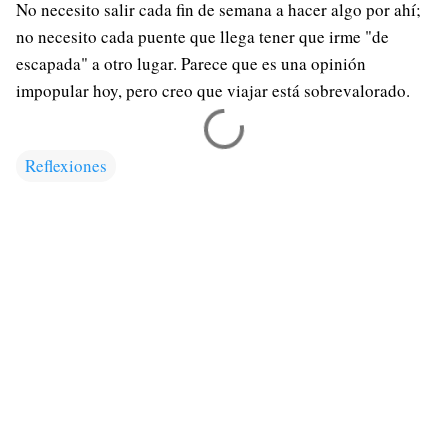
No necesito salir cada fin de semana a hacer algo por ahí;
no necesito cada puente que llega tener que irme "de
escapada" a otro lugar. Parece que es una opinión
impopular hoy, pero creo que viajar está sobrevalorado.
Reflexiones
C
o
m
e
n
t
a
r
i