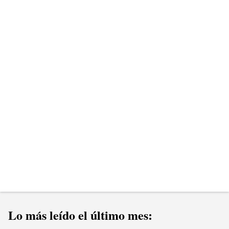
n
t
a
r
i
o
s
Lo más leído el último mes: