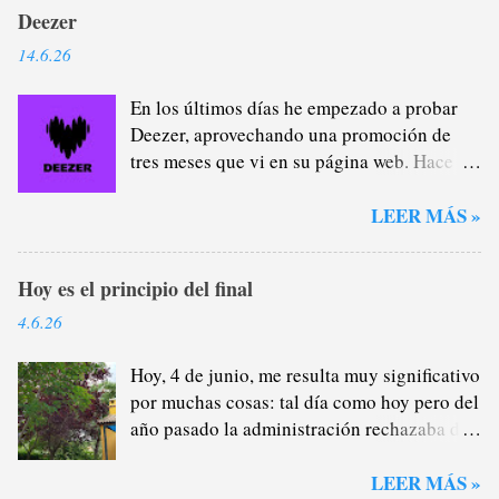
Deezer
14.6.26
En los últimos días he empezado a probar
Deezer, aprovechando una promoción de
tres meses que vi en su página web. Hace
casi un año que me di de baja de Spotify
Premium a través del plan familiar que yo
LEER MÁS »
me encargaba de administrar (y de
recaudar) porque estaba cansado de la
Hoy es el principio del final
plataforma verde, sobre todo del tema
pódcast: por lo general, no me interesan lo
4.6.26
más mínimo porque, como saben, soy un
gran oyente de radio (que no son
Hoy, 4 de junio, me resulta muy significativo
excluyentes), por lo que la mayor parte del
por muchas cosas: tal día como hoy pero del
tiempo que escucho a alguien hablándome
año pasado la administración rechazaba de
cuando voy en el coche o salgo a darme un
manera provisional los motivos que
paseo y llevo auriculares prefiero la radio,
presenté para continuar en Córdoba este
LEER MÁS »