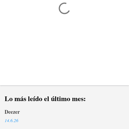
a
r
i
o
s
Lo más leído el último mes:
Deezer
14.6.26