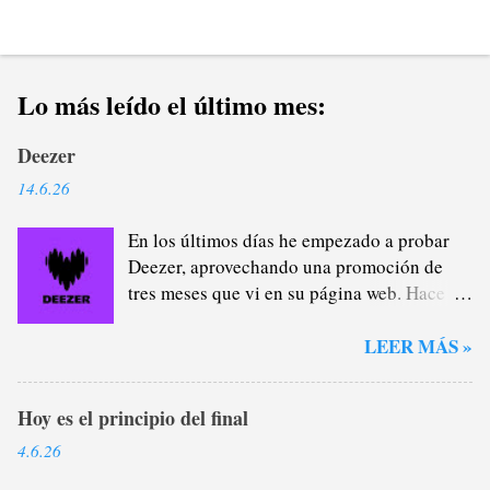
Lo más leído el último mes:
Deezer
14.6.26
En los últimos días he empezado a probar
Deezer, aprovechando una promoción de
tres meses que vi en su página web. Hace
casi un año que me di de baja de Spotify
Premium a través del plan familiar que yo
LEER MÁS »
me encargaba de administrar (y de
recaudar) porque estaba cansado de la
Hoy es el principio del final
plataforma verde, sobre todo del tema
pódcast: por lo general, no me interesan lo
4.6.26
más mínimo porque, como saben, soy un