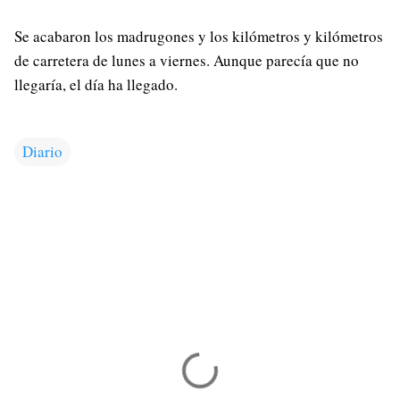
Se acabaron los madrugones y los kilómetros y kilómetros
de carretera de lunes a viernes. Aunque parecía que no
llegaría, el día ha llegado.
Diario
C
o
m
e
n
t
a
r
i