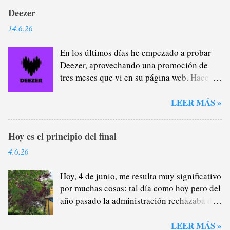
Deezer
14.6.26
En los últimos días he empezado a probar
Deezer, aprovechando una promoción de
tres meses que vi en su página web. Hace
casi un año que me di de baja de Spotify
Premium a través del plan familiar que yo
LEER MÁS »
me encargaba de administrar (y de
recaudar) porque estaba cansado de la
Hoy es el principio del final
plataforma verde, sobre todo del tema
pódcast: por lo general, no me interesan lo
4.6.26
más mínimo porque, como saben, soy un
gran oyente de radio (que no son
Hoy, 4 de junio, me resulta muy significativo
excluyentes), por lo que la mayor parte del
por muchas cosas: tal día como hoy pero del
tiempo que escucho a alguien hablándome
año pasado la administración rechazaba de
cuando voy en el coche o salgo a darme un
manera provisional los motivos que
paseo y llevo auriculares prefiero la radio,
presenté para continuar en Córdoba este
LEER MÁS »