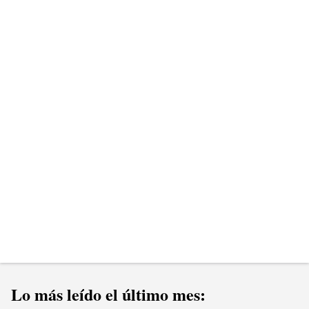
e
n
t
a
r
i
o
s
Lo más leído el último mes: