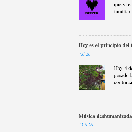
que vi e
familiar
platafor
porque, 
parte de
paseo y l
Hoy es el principio del 
últimos 
pódcasts
4.6.26
cualquie
suscripc
Hoy, 4 d
pasado l
continua
Este año
en tiemp
último e
acuático
Música deshumanizada
dice. Se
escrito a
15.6.26
justamen