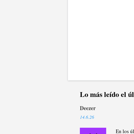
i
o
s
Lo más leído el ú
Deezer
14.6.26
En los ú