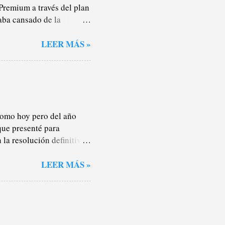
Premium a través del plan
aba cansado de la
nteresan lo más mínimo
s), por lo que la mayor
LEER MÁS »
oche o salgo a darme un
ualidad, no sé. Pero en los
rotagonismo de los
stas de reproducción y
todos lados. Pagaba la
 como hoy pero del año
que presenté para
la resolución definitiva.
ez sí, por hacer las cosas
s cursos de la ESO el
LEER MÁS »
sión a no sé qué parque
ueves de clase como quien
en septiembre. Lo he
e pasa. Por otro lado,
a Oreja de Van Gogh con la