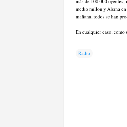
más de 100.000 oyentes;
medio millon y Alsina en 
mañana, todos se han pro
En cualquier caso, como s
Radio
C
o
m
e
n
t
a
r