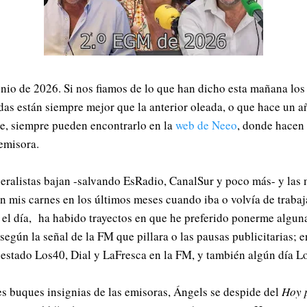
nio de 2026. Si nos fiamos de lo que han dicho esta mañana los 
das están siempre mejor que la anterior oleada, o que hace un a
aje, siempre pueden encontrarlo en la
web de Neeo
, donde hacen
 emisora.
eralistas bajan -salvando EsRadio, CanalSur y poco más- y las 
 mis carnes en los últimos meses cuando iba o volvía de trabaja
 el día, ha habido trayectos en que he preferido ponerme algun
egún la señal de la FM que pillara o las pausas publicitarias; 
 estado Los40, Dial y LaFresca en la FM, y también algún día L
es buques insignias de las emisoras, Ángels se despide del
Hoy 