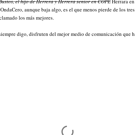
Bustos, el hijo de Herrera y Herrera senior en COPE
Herrara en
OndaCero, aunque baja algo, es el que menos pierde de los tres
clamado los más mejores.
iempre digo, disfruten del mejor medio de comunicación que hay