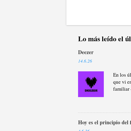
Lo más leído el ú
Deezer
14.6.26
En los ú
que vi e
familiar
platafor
porque, 
parte de
paseo y l
Hoy es el principio del 
últimos 
pódcasts
4.6.26