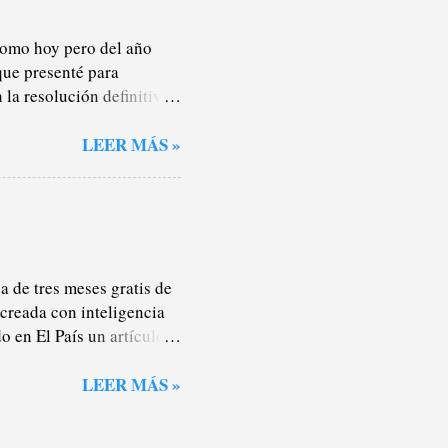
todos lados. Pagaba la
 como hoy pero del año
que presenté para
la resolución definitiva.
ez sí, por hacer las cosas
s cursos de la ESO el
LEER MÁS »
sión a no sé qué parque
ueves de clase como quien
en septiembre. Lo he
e pasa. Por otro lado,
a Oreja de Van Gogh con la
 de tres meses gratis de
 creada con inteligencia
o en El País un artículo
ales y que nadie parece
do con algún caso de
LEER MÁS »
imagen que aparece sobre
blicaciones de María