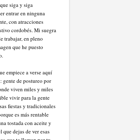
que siga y siga
der entrar en ninguna
nte, con atracciones
estivo cordobés. Mi suegra
 trabajar, en pleno
imagen que he puesto
o.
que empiece a verse aquí
a: gente de postureo por
donde viven miles y miles
ble vivir para la gente
sas fiestas y tradicionales
 porque es más rentable
una tostada con aceite y
el que dejas de ver esas
los que te llaman por tu