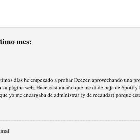
ltimo mes:
ltimos días he empezado a probar Deezer, aprovechando una pr
n su página web. Hace casi un año que me di de baja de Spotify 
 que yo me encargaba de administrar (y de recaudar) porque est
ma verde, sobre todo del tema pódcast: por lo general, no me i
como saben, soy un gran oyente de radio (que no son excluyente
l tiempo que escucho a alguien hablándome cuando voy en el c
levo auriculares prefiero la radio, en directo, el morbo de la act
final
tiempos en los que usé Spotify, e imagino que sigue igual, el p
 era demencial, llegando a ocultar mi álbumes favoritos, mis li