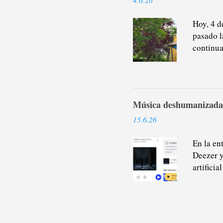
cualquie
suscripc
Hoy, 4 d
pasado l
continua
Este año
en tiemp
último e
acuático
Música deshumanizada
dice. Se
escrito a
15.6.26
justamen
vuelta d
En la en
Deezer y
artifici
sobre co
estar ha
música I
este art