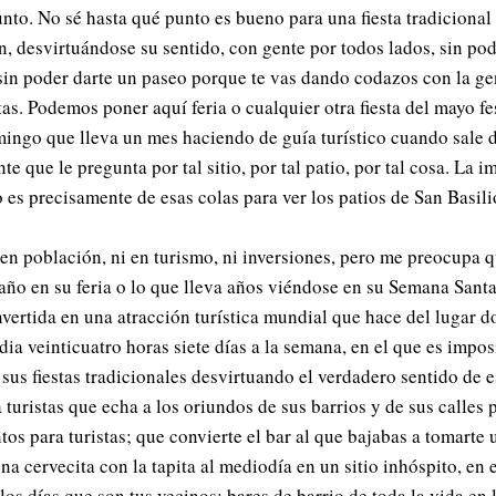
nto. No sé hasta qué punto es bueno para una fiesta tradicional 
in, desvirtuándose su sentido, con gente por todos lados, sin po
 sin poder darte un paseo porque te vas dando codazos con la ge
itas. Podemos poner aquí feria o cualquier otra fiesta del mayo f
ngo que lleva un mes haciendo de guía turístico cuando sale de
e que le pregunta por tal sitio, por tal patio, por tal cosa. La 
 es precisamente de esas colas para ver los patios de San Basili
 en población, ni en turismo, ni inversiones, pero me preocupa 
e año en su feria o lo que lleva años viéndose en su Semana Sant
nvertida en una atracción turística mundial que hace del lugar 
ia veinticuatro horas siete días a la semana, en el que es imposi
 sus fiestas tradicionales desvirtuando el verdadero sentido de e
 turistas que echa a los oriundos de sus barrios y de sus calles
os para turistas; que convierte el bar al que bajabas a tomarte 
a cervecita con la tapita al mediodía en un sitio inhóspito, en 
os días que son tus vecinos; bares de barrio de toda la vida en 