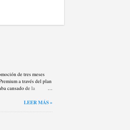
omoción de tres meses
Premium a través del plan
aba cansado de la
nteresan lo más mínimo
s), por lo que la mayor
LEER MÁS »
oche o salgo a darme un
ualidad, no sé. Pero en los
rotagonismo de los
stas de reproducción y