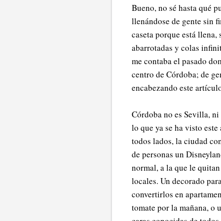
Bueno, no sé hasta qué pu
llenándose de gente sin f
caseta porque está llena,
abarrotadas y colas infin
me contaba el pasado domi
centro de Córdoba; de gent
encabezando este artículo
Córdoba no es Sevilla, ni
lo que ya se ha visto est
todos lados, la ciudad co
de personas un Disneyland
normal, a la que le quitan
locales. Un decorado para
convertirlos en apartament
tomate por la mañana, o un
caras conocidas de todos l