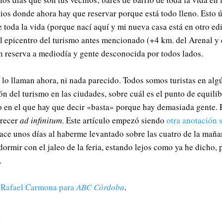
ios donde ahora hay que reservar porque está todo lleno. Esto úl
 toda la vida (porque nací aquí y mi nueva casa está en otro edif
l epicentro del turismo antes mencionado (+4 km. del Arenal y 
on reserva a mediodía y gente desconocida por todos lados.
 lo llaman ahora, ni nada parecido. Todos somos turistas en al
ón del turismo en las ciudades, sobre cuál es el punto de equilibr
to en el que hay que decir «basta» porque hay demasiada gente. 
crecer
ad infinitum
. Este artículo empezó siendo
otra anotación s
hace unos días al haberme levantado sobre las cuatro de la mañ
ormir con el jaleo de la feria, estando lejos como ya he dicho, 
o.
e
Rafael Carmona para
ABC Córdoba
.