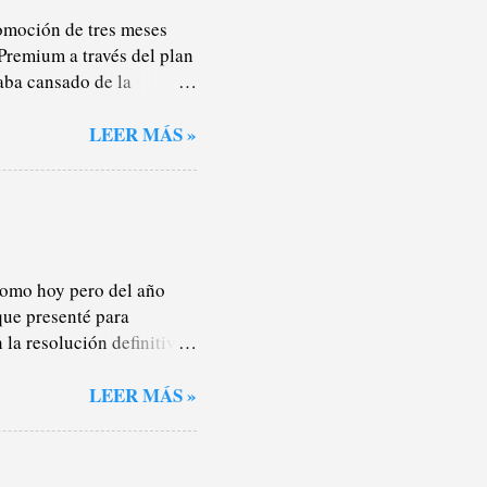
omoción de tres meses
Premium a través del plan
aba cansado de la
nteresan lo más mínimo
s), por lo que la mayor
LEER MÁS »
oche o salgo a darme un
ualidad, no sé. Pero en los
rotagonismo de los
stas de reproducción y
todos lados. Pagaba la
 como hoy pero del año
que presenté para
la resolución definitiva.
ez sí, por hacer las cosas
s cursos de la ESO el
LEER MÁS »
sión a no sé qué parque
ueves de clase como quien
en septiembre. Lo he