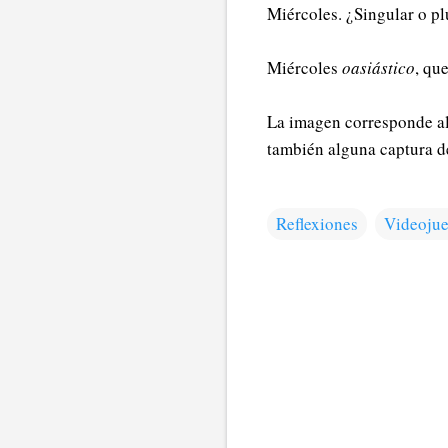
Miércoles. ¿Singular o pl
Miércoles
oasiástico
, qu
La imagen corresponde al
también alguna captura de
Reflexiones
Videoju
C
o
m
e
n
t
a