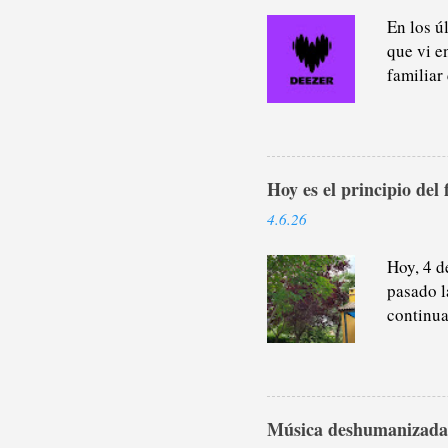
En los ú
que vi e
familiar
platafor
porque, 
parte de
paseo y l
Hoy es el principio del 
últimos 
pódcasts
4.6.26
cualquie
suscripc
Hoy, 4 d
pasado l
continua
Este año
en tiemp
último e
acuático
Música deshumanizada
dice. Se