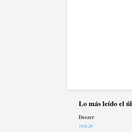
r
i
o
s
Lo más leído el ú
Deezer
14.6.26