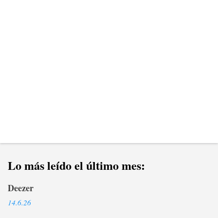
a
r
i
o
s
Lo más leído el último mes:
Deezer
14.6.26