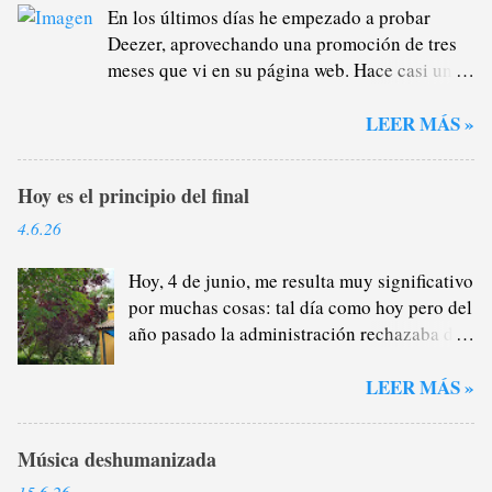
En los últimos días he empezado a probar
Deezer, aprovechando una promoción de tres
meses que vi en su página web. Hace casi un
año que me di de baja de Spotify Premium a
través del plan familiar que yo me encargaba
LEER MÁS »
de administrar (y de recaudar) porque estaba
cansado de la plataforma verde, sobre todo del
Hoy es el principio del final
tema pódcast: por lo general, no me interesan
lo más mínimo porque, como saben, soy un
4.6.26
gran oyente de radio (que no son excluyentes),
por lo que la mayor parte del tiempo que
Hoy, 4 de junio, me resulta muy significativo
escucho a alguien hablándome cuando voy en
por muchas cosas: tal día como hoy pero del
el coche o salgo a darme un paseo y llevo
año pasado la administración rechazaba de
auriculares prefiero la radio, en directo, el
manera provisional los motivos que
morbo de la actualidad, no sé. Pero en los
presenté para continuar en Córdoba este
LEER MÁS »
últimos tiempos en los que usé Spotify, e
curso; dos semanas después lo confirmaría
imagino que sigue igual, el protagonismo de
en la resolución definitiva. Este año, la
Música deshumanizada
los pódcasts era demencial, llegando a ocultar
resolución provisional se publicó la semana
mi álbumes favoritos, mis listas de
pasada y, esta vez sí, por hacer las cosas en
15.6.26