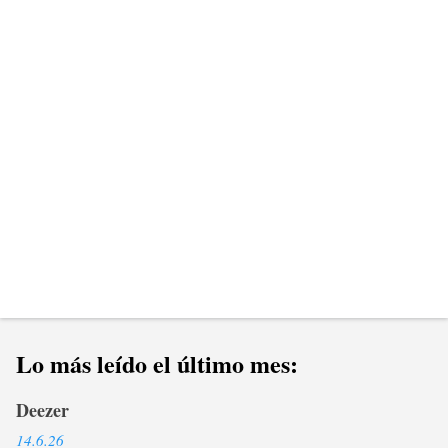
a
r
i
o
s
Lo más leído el último mes:
Deezer
14.6.26