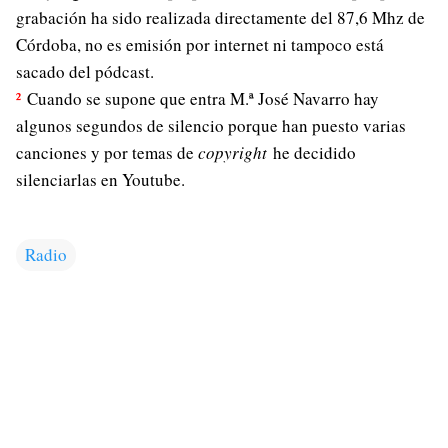
grabación ha sido realizada directamente del 87,6 Mhz de
Córdoba, no es emisión por internet ni tampoco está
sacado del pódcast.
²
Cuando se supone que entra M.ª José Navarro hay
algunos segundos de silencio porque han puesto varias
canciones y por temas de
copyright
he decidido
silenciarlas en Youtube.
Radio
C
o
m
e
n
t