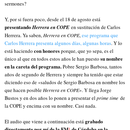
sermones?
Y, por si fuera poco, desde el 18 de agosto está
presentando
Herrera en COPE
en sustitución de Carlos
Herrera. Ya saben,
Herrera en COPE
,
ese programa que
Carlos Herrera presenta algunos días, algunas horas
. Y lo
con honores
está haciendo
porque, que yo sepa, es el
su nombre
único al que en todos estos años le han puesto
en la careta del programa.
Pobre Sergio Barbosa, tantos
años de segundo de Herrera y siempre ha tenido que estar
diciendo eso de «saludos de Sergio Barbosa en nombre los
que hacen posible
Herrera en COPE
». Y llega Jorge
Bustos y en dos años lo ponen a presentar el
prime time
de
la COPE y encima con su nombre. Casi nada.
grabado
El audio que viene a continuación está
directamente por mí de la FM
de Córdoba en la
¹