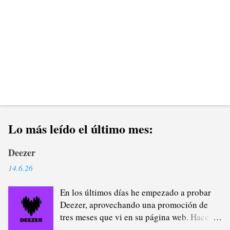
s
Lo más leído el último mes:
Deezer
14.6.26
En los últimos días he empezado a probar
Deezer, aprovechando una promoción de
tres meses que vi en su página web. Hace
casi un año que me di de baja de Spotify