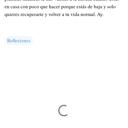
en casa con poco que hacer porque estás de baja y solo
quieres recuperarte y volver a tu vida normal. Ay.
Reflexiones
C
o
m
e
n
t
a
r
i
o